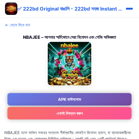
✅ 222bd Original বাঙালি - 222bd সহজ Instant Cashback
← হোমে ফিরে যান
NBAJEE – আপনার স্মার্টফোনে সেরা বিনোদন এবং গেমিং অভিজ্ঞতা
APK ডাউনলোড
এখনই নিবন্ধন করুন
NBAJEE হলো বর্তমান সময়ের অন্যতম শীর্ষস্থানীয় মোবাইল বিনোদন অ্যাপ, যা ব্যবহারকারীদের
দিচ্ছে এক অনন্য এবং রোমাঞ্চকর ডিজিটাল অভিজ্ঞতা। আপনি যদি এমন একটি প্ল্যাটফর্ম খুঁজছেন