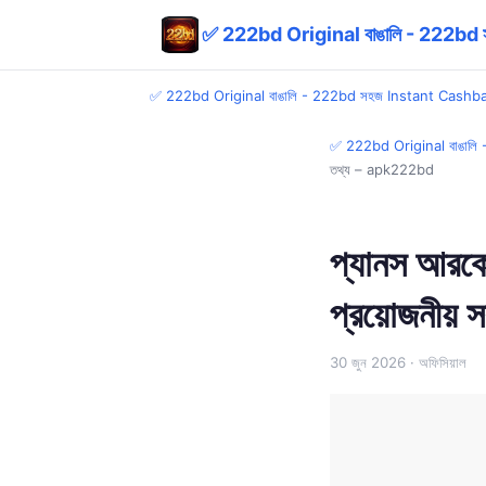
✅ 222bd Original বাঙালি - 222b
✅ 222bd Original বাঙালি - 222bd সহজ Instant Cashb
✅ 222bd Original বাঙাল
তথ্য – apk222bd
প্যানস আরক
প্রয়োজনীয়
30 জুন 2026
· অফিসিয়াল