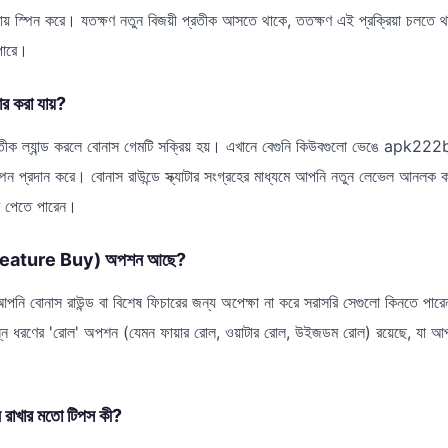
ায় স্পিন করে। যতক্ষণ নতুন বিজয়ী প্রতীক আসতে থাকে, ততক্ষণ এই প্রক্রিয়া চলতে থ
পারে।
ার করা যায়?
প্রতীক ল্যান্ড করলে বোনাস গেমটি সক্রিয় হয়। এখানে বেগুনি কিউবগুলো ভেঙে apk22
পিন প্রদান করে। বোনাস রাউন্ডে স্ক্যাটার সংগ্রহের মাধ্যমে আপনি নতুন লেভেল আনলক 
েন্ট পেতে পারেন।
ই (Feature Buy) অপশন আছে?
 আপনি বোনাস রাউন্ড বা বিশেষ ফিচারের জন্য অপেক্ষা না করে সরাসরি সেগুলো কিনতে পারে
ভিন্ন ধরণের 'রোল' অপশন (যেমন ফায়ার রোল, ওয়াটার রোল, উইজডম রোল) রয়েছে, যা আপন
 রাখার মতো টিপস কী?