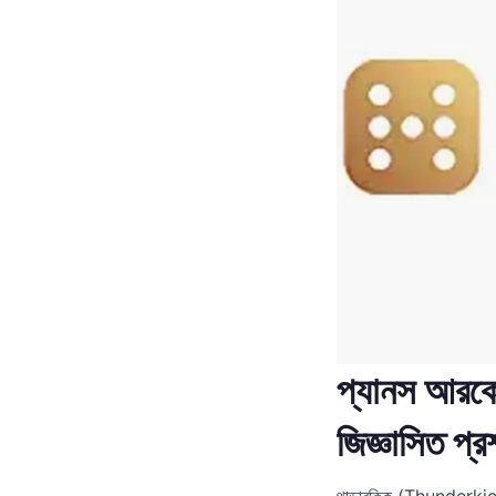
প্যানস আরকে
জিজ্ঞাসিত প্র