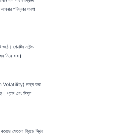
আপনি যদি এই রহস্যময়
 আপনার পরিষ্কার ধারণা
ে ওঠে। গেমটির সাউন্ড
্যে নিয়ে যায়।
 Volatility) লক্ষ্য করা
ছে। প্যান এবং নিম্ফ
 করেছে সেগুলো গ্রিডে স্থির