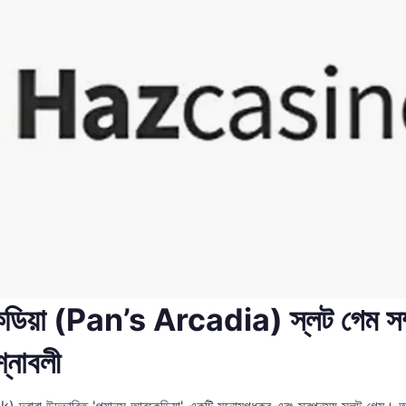
ডিয়া (Pan’s Arcadia) স্লট গেম সম্প
শ্নাবলী