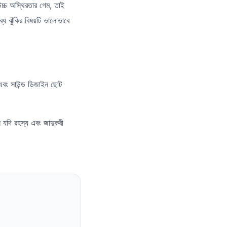
উচ্চ অস্থিরতার গেম, তাই
য ঝুঁকির বিষয়টি ভালোভাবে
 এবং সাউন্ড ডিজাইন ছোট
 যদি রহস্য এবং জাদুকরী