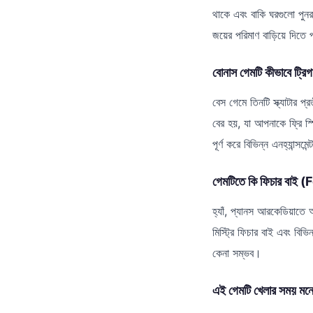
থাকে এবং বাকি ঘরগুলো পুনর
জয়ের পরিমাণ বাড়িয়ে দিতে 
বোনাস গেমটি কীভাবে ট্রিগ
বেস গেমে তিনটি স্ক্যাটার 
বের হয়, যা আপনাকে ফ্রি স্
পূর্ণ করে বিভিন্ন এনহ্যান্সম
গেমটিতে কি ফিচার বা
হ্যাঁ, প্যানস আরকেডিয়াতে
মিস্ট্রি ফিচার বাই এবং বি
কেনা সম্ভব।
এই গেমটি খেলার সময় মনে