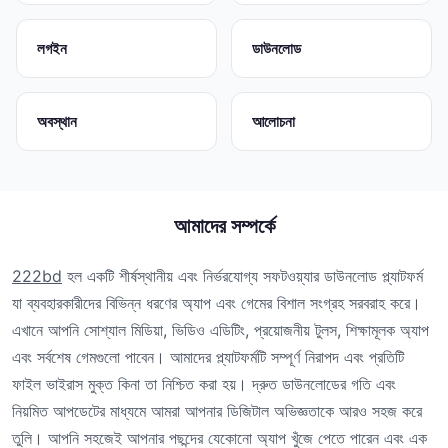
লগইন
ডাউনলোড
অবস্থান
আলোচনা
আমাদের সম্পর্কে
222bd
হল একটি শীর্ষস্থানীয় এবং নির্ভরযোগ্য সফটওয়্যার ডাউনলোড প্ল্যাটফর্ম
যা ব্যবহারকারীদের বিভিন্ন ধরণের অ্যাপ এবং গেমের বিশাল সংগ্রহ সরবরাহ করে।
এখানে আপনি সোশ্যাল মিডিয়া, ভিডিও এডিটিং, প্রয়োজনীয় টুলস, শিক্ষামূলক অ্যাপ
এবং সর্বশেষ গেমগুলো পাবেন। আমাদের প্ল্যাটফর্মটি সম্পূর্ণ নিরাপদ এবং প্রতিটি
ফাইল ভাইরাস মুক্ত কিনা তা নিশ্চিত করা হয়। দ্রুত ডাউনলোডের গতি এবং
নিয়মিত আপডেটের মাধ্যমে আমরা আপনার ডিজিটাল অভিজ্ঞতাকে আরও সহজ করে
তুলি। আপনি সহজেই আপনার পছন্দের যেকোনো অ্যাপ খুঁজে পেতে পারেন এবং এক