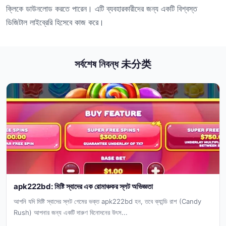
ক্লিকে ডাউনলোড করতে পারেন। এটি ব্যবহারকারীদের জন্য একটি বিশ্বস্ত
ডিজিটাল লাইব্রেরি হিসেবে কাজ করে।
সর্বশেষ নিবন্ধ 未分类
apk222bd: মিষ্টি স্বাদের এক রোমাঞ্চকর স্লট অভিজ্ঞতা
আপনি যদি মিষ্টি স্বাদের স্লট গেমের ভক্ত apk222bd হন, তবে ক্যান্ডি রাশ (Candy
Rush) আপনার জন্য একটি দারুণ বিনোদনের উৎস...